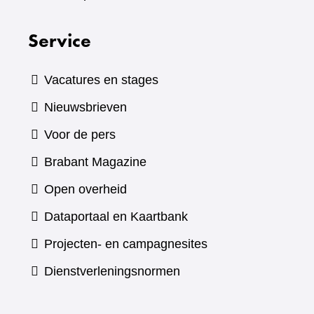
Service
Vacatures en stages
Nieuwsbrieven
Voor de pers
(verwijst
Brabant Magazine
naar
Open overheid
een
(verwijst
Dataportaal en Kaartbank
andere
naar
Projecten- en campagnesites
website)
een
Dienstverleningsnormen
andere
website)