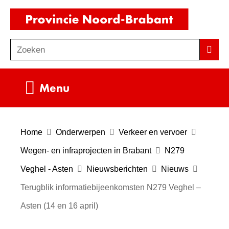
Ga
(naar
naar
homepag
de
Zoeken
Z
Zoek
inhoud
o
e
Uitklappen
Menu
k
e
n
Home
Onderwerpen
Verkeer en vervoer
Wegen- en infraprojecten in Brabant
N279
Veghel - Asten
Nieuwsberichten
Nieuws
Terugblik informatiebijeenkomsten N279 Veghel –
Asten (14 en 16 april)