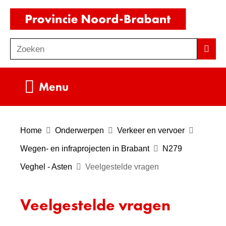
Ga
(naar
naar
homepag
de
Zoeken
Z
Zoek
inhoud
o
e
Uitklappen
Menu
k
e
n
Home
Onderwerpen
Verkeer en vervoer
Wegen- en infraprojecten in Brabant
N279
Veghel - Asten
Veelgestelde vragen
Veelgestelde vragen