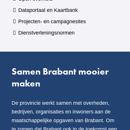
een
(verwijst
Dataportaal en Kaartbank
andere
naar
Projecten- en campagnesites
website)
een
Dienstverleningsnormen
andere
website)
Samen Brabant mooier
maken
De provincie werkt samen met overheden,
bedrijven, organisaties en inwoners aan de
maatschappelijke opgaven van Brabant. Om
te zorgen dat Brabant ook in de toekomst een