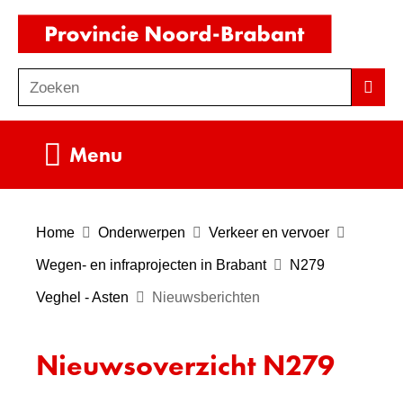
Ga
(naar
naar
homepag
de
Zoeken
Z
Zoek
inhoud
o
e
Uitklappen
Menu
k
e
n
Home
Onderwerpen
Verkeer en vervoer
Wegen- en infraprojecten in Brabant
N279
Veghel - Asten
Nieuwsberichten
Nieuwsoverzicht N279