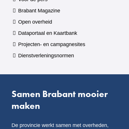
(verwijst
Brabant Magazine
naar
Open overheid
een
(verwijst
Dataportaal en Kaartbank
andere
naar
Projecten- en campagnesites
website)
een
Dienstverleningsnormen
andere
website)
Samen Brabant mooier
maken
De provincie werkt samen met overheden,