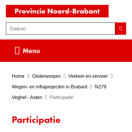
Ga
(naar
naar
homepag
de
Zoeken
Z
Zoek
inhoud
o
e
Uitklappen
Menu
k
e
n
Home
Onderwerpen
Verkeer en vervoer
Wegen- en infraprojecten in Brabant
N279
Veghel - Asten
Participatie
Participatie