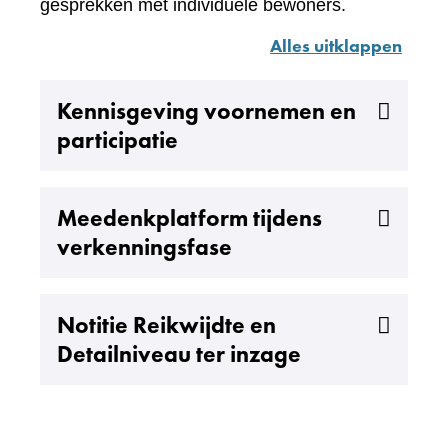
gesprekken met individuele bewoners.
Alles uitklappen
Uitklappen
Kennisgeving voornemen en
participatie
Uitklappen
Meedenkplatform tijdens
verkenningsfase
Uitklappen
Notitie Reikwijdte en
Detailniveau ter inzage