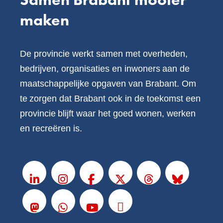
maken
De provincie werkt samen met overheden,
bedrijven, organisaties en inwoners aan de
maatschappelijke opgaven van Brabant. Om
te zorgen dat Brabant ook in de toekomst een
provincie blijft waar het goed wonen, werken
en recreëren is.
V
o
LinkedIn
Instagram
Facebook
X
Threads
BlueSky
l
g
Mastodon
Whatsapp
Youtube
Podcasts