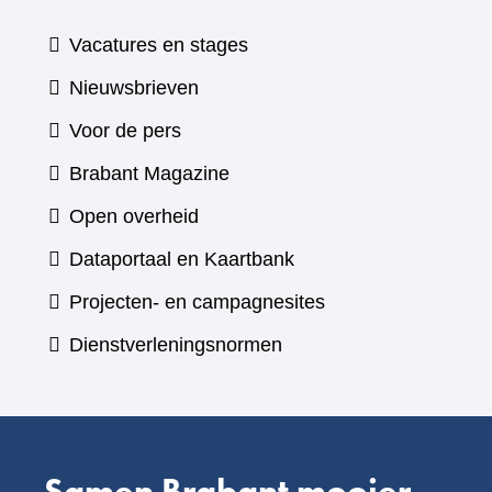
Vacatures en stages
Nieuwsbrieven
Voor de pers
(verwijst
Brabant Magazine
naar
Open overheid
een
(verwijst
Dataportaal en Kaartbank
andere
naar
Projecten- en campagnesites
website)
een
Dienstverleningsnormen
andere
website)
Samen Brabant mooier