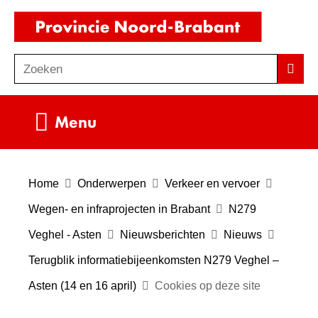
Ga
(naar
naar
homepag
de
Zoeken
Z
Zoek
inhoud
o
e
Uitklappen
Menu
k
e
n
Home
Onderwerpen
Verkeer en vervoer
Wegen- en infraprojecten in Brabant
N279
Veghel - Asten
Nieuwsberichten
Nieuws
Terugblik informatiebijeenkomsten N279 Veghel –
Asten (14 en 16 april)
Cookies op deze site