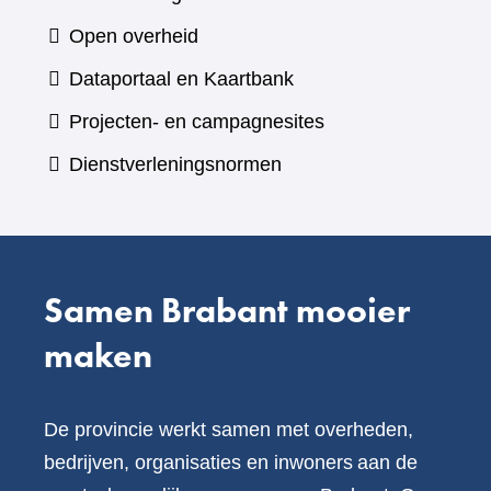
naar
Open overheid
een
(verwijst
Dataportaal en Kaartbank
andere
naar
Projecten- en campagnesites
website)
een
Dienstverleningsnormen
andere
website)
Samen Brabant mooier
maken
De provincie werkt samen met overheden,
bedrijven, organisaties en inwoners aan de