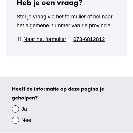
Heb je een vraag?
Stel je vraag via het formulier of bel naar
het algemene nummer van de provincie.
(verwijst
Naar het formulier
073-6812812
naar
een
andere
website)
Heeft de informatie op deze pagina je
Uw
geholpen?
gegevens
Ja
Nee