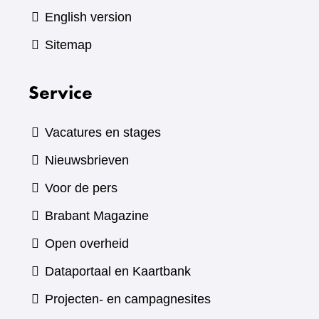
English version
Sitemap
Service
Vacatures en stages
Nieuwsbrieven
Voor de pers
(verwijst
Brabant Magazine
naar
Open overheid
een
(verwijst
Dataportaal en Kaartbank
andere
naar
Projecten- en campagnesites
website)
een