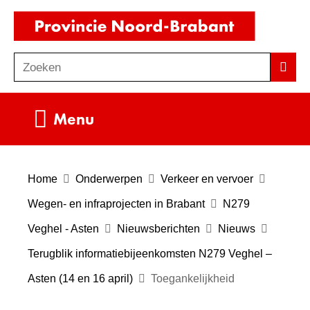
Ga
(naar
naar
homepag
de
Zoeken
Z
Zoek
inhoud
o
e
Uitklappen
Menu
k
e
n
Home
Onderwerpen
Verkeer en vervoer
Wegen- en infraprojecten in Brabant
N279
Veghel - Asten
Nieuwsberichten
Nieuws
Terugblik informatiebijeenkomsten N279 Veghel –
Asten (14 en 16 april)
Toegankelijkheid