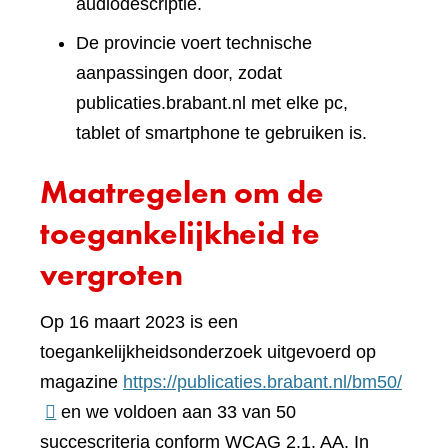
audiodescriptie.
De provincie voert technische
aanpassingen door, zodat
publicaties.brabant.nl met elke pc,
tablet of smartphone te gebruiken is.
Maatregelen om de
toegankelijkheid te
vergroten
Op 16 maart 2023 is een
toegankelijkheidsonderzoek uitgevoerd op
(verwi
magazine
https://publicaties.brabant.nl/bm50/
naar
en we voldoen aan 33 van 50
een
succescriteria conform WCAG 2.1. AA. In