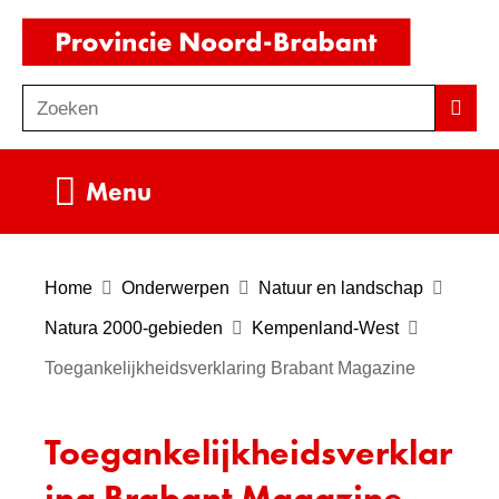
Ga
(naar
naar
homepag
de
Zoeken
Z
Zoek
inhoud
o
e
Uitklappen
Menu
k
e
n
Home
Onderwerpen
Natuur en landschap
Natura 2000-gebieden
Kempenland-West
Toegankelijkheidsverklaring Brabant Magazine
Toegankelijkheidsverklar
ing Brabant Magazine