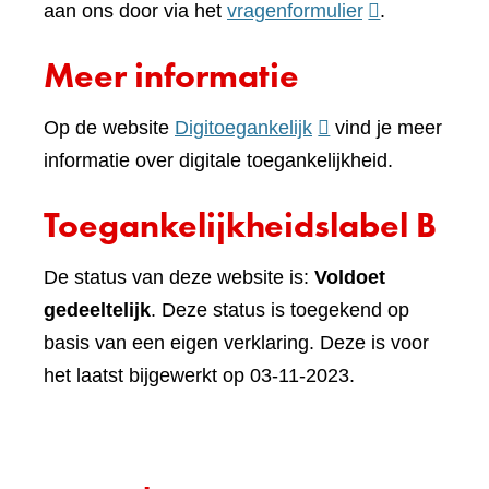
(verwijst
aan ons door via het
vragenformulier
.
naar
Meer informatie
een
andere
(verwijst
Op de website
Digitoegankelijk
vind je meer
website)
naar
informatie over digitale toegankelijkheid.
een
Toegankelijkheidslabel B
andere
website)
De status van deze website is:
Voldoet
gedeeltelijk
. Deze status is toegekend op
basis van een eigen verklaring. Deze is voor
het laatst bijgewerkt op 03-11-2023.