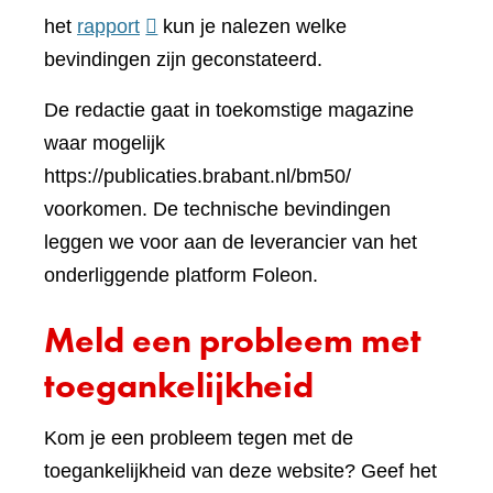
(verwijst
ander
het
rapport
kun je nalezen welke
naar
websi
bevindingen zijn geconstateerd.
een
De redactie gaat in toekomstige magazine
andere
waar mogelijk
website)
https://publicaties.brabant.nl/bm50/
voorkomen. De technische bevindingen
leggen we voor aan de leverancier van het
onderliggende platform Foleon.
Meld een probleem met
toegankelijkheid
Kom je een probleem tegen met de
toegankelijkheid van deze website? Geef het