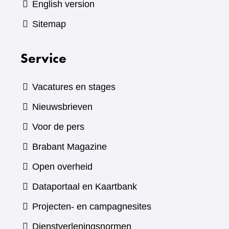
English version
Sitemap
Service
Vacatures en stages
Nieuwsbrieven
Voor de pers
(verwijst
Brabant Magazine
naar
Open overheid
een
(verwijst
Dataportaal en Kaartbank
andere
naar
Projecten- en campagnesites
website)
een
Dienstverleningsnormen