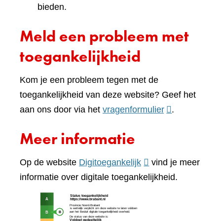
bieden.
Meld een probleem met
toegankelijkheid
Kom je een probleem tegen met de
toegankelijkheid van deze website? Geef het
(verwijst
aan ons door via het
vragenformulier
.
naar
Meer informatie
een
andere
(verwijst
Op de website
Digitoegankelijk
vind je meer
website)
naar
informatie over digitale toegankelijkheid.
een
(verw
andere
naar