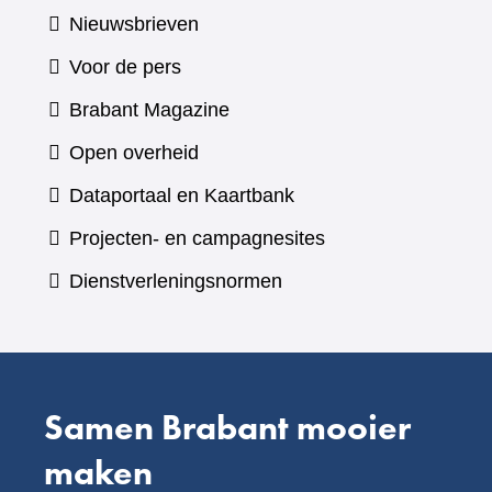
Nieuwsbrieven
Voor de pers
(verwijst
Brabant Magazine
naar
Open overheid
een
(verwijst
Dataportaal en Kaartbank
andere
naar
Projecten- en campagnesites
website)
een
Dienstverleningsnormen
andere
website)
Samen Brabant mooier
maken