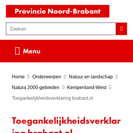
Ga
(naar
naar
homepag
de
Zoeken
Z
Zoek
inhoud
o
e
Uitklappen
Menu
k
e
n
Home
Onderwerpen
Natuur en landschap
Natura 2000-gebieden
Kempenland-West
Toegankelijkheidsverklaring brabant.nl
Toegankelijkheidsverklar
ing brabant.nl