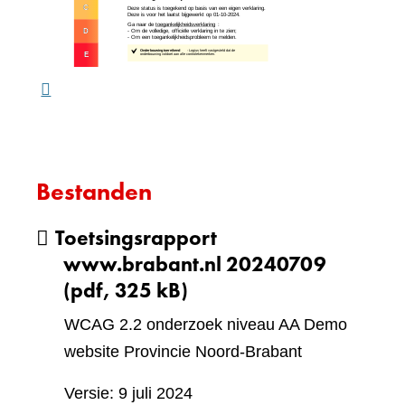
website)
een
ande
webs
Bestanden
Toetsingsrapport
www.brabant.nl 20240709
(pdf, 325 kB)
WCAG 2.2 onderzoek niveau AA Demo
website Provincie Noord-Brabant
Versie: 9 juli 2024