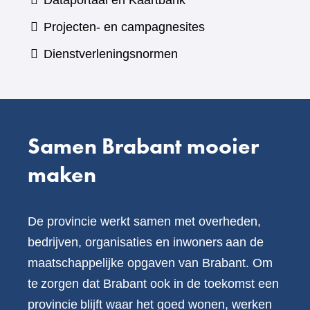
Dataportaal en Kaartbank
andere
naar
Projecten- en campagnesites
website)
een
Dienstverleningsnormen
andere
website)
Samen Brabant mooier
maken
De provincie werkt samen met overheden,
bedrijven, organisaties en inwoners aan de
maatschappelijke opgaven van Brabant. Om
te zorgen dat Brabant ook in de toekomst een
provincie blijft waar het goed wonen, werken