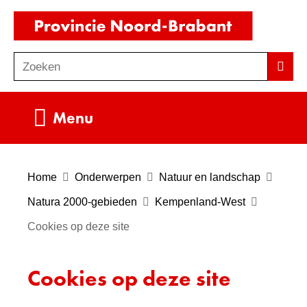
Ga
(naar
naar
homepag
de
Zoeken
Z
Zoek
inhoud
o
e
Uitklappen
Menu
k
e
n
Home
Onderwerpen
Natuur en landschap
Natura 2000-gebieden
Kempenland-West
Cookies op deze site
Cookies op deze site