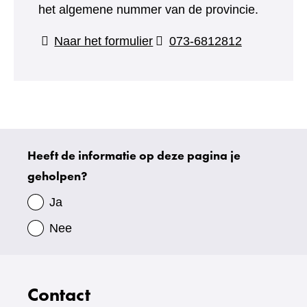
het algemene nummer van de provincie.
(verwijst
Naar het formulier
073-6812812
naar
een
andere
website)
Heeft de informatie op deze pagina je
Uw
geholpen?
gegevens
Ja
Nee
Contact