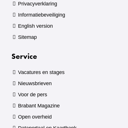
Privacyverklaring
Informatiebeveiliging
English version
Sitemap
Service
Vacatures en stages
Nieuwsbrieven
Voor de pers
(verwijst
Brabant Magazine
naar
Open overheid
een
(verwijst