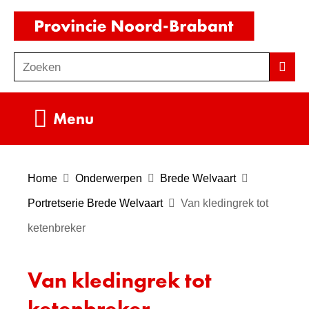
Ga
(naar
naar
homepag
de
Zoeken
Z
Zoek
inhoud
o
e
Uitklappen
Menu
k
e
n
Home
Onderwerpen
Brede Welvaart
Portretserie Brede Welvaart
Van kledingrek tot
ketenbreker
Van kledingrek tot
ketenbreker