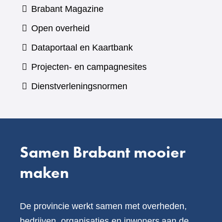
(verwijst
Brabant Magazine
naar
Open overheid
een
(verwijst
Dataportaal en Kaartbank
andere
naar
Projecten- en campagnesites
website)
een
Dienstverleningsnormen
andere
website)
Samen Brabant mooier
maken
De provincie werkt samen met overheden,
bedrijven, organisaties en inwoners aan de