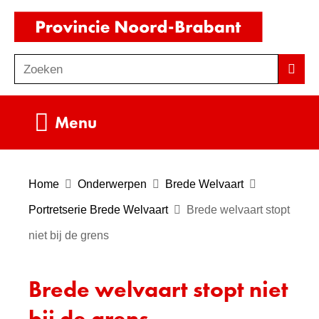
Ga
(naar
naar
homepag
de
Zoeken
Z
Zoek
inhoud
o
e
Uitklappen
Menu
k
e
n
Home
Onderwerpen
Brede Welvaart
Portretserie Brede Welvaart
Brede welvaart stopt
niet bij de grens
Brede welvaart stopt niet
bij de grens