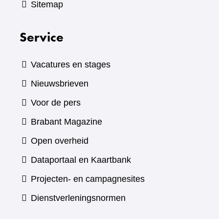
Sitemap
Service
Vacatures en stages
Nieuwsbrieven
Voor de pers
(verwijst
Brabant Magazine
naar
Open overheid
een
(verwijst
Dataportaal en Kaartbank
andere
naar
Projecten- en campagnesites
website)
een
Dienstverleningsnormen
andere
website)