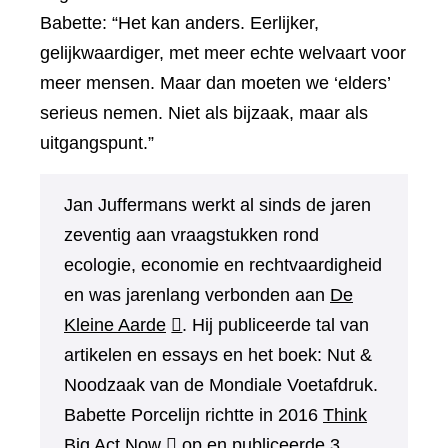
Babette: “Het kan anders. Eerlijker,
gelijkwaardiger, met meer echte welvaart voor
meer mensen. Maar dan moeten we ‘elders’
serieus nemen. Niet als bijzaak, maar als
uitgangspunt.”
Jan Juffermans werkt al sinds de jaren
zeventig aan vraagstukken rond
ecologie, economie en rechtvaardigheid
en was jarenlang verbonden aan
De
(verwijst
Kleine Aarde
. Hij publiceerde tal van
naar
artikelen en essays en het boek: Nut &
een
Noodzaak van de Mondiale Voetafdruk.
andere
Babette Porcelijn richtte in 2016
Think
(verwijst
website)
Big Act Now
op en publiceerde 3