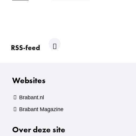
RSS-feed
R
S
S
Websites
Brabant.nl
(verwijst
Brabant Magazine
naar
Over deze site
een