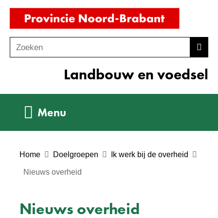
Ga
(naar
naar
homepag
de
Zoeken
Z
Zoek
inhoud
o
Landbouw en voedsel
e
k
e
Uitklappen
Menu
n
Home
Doelgroepen
Ik werk bij de overheid
Nieuws overheid
Nieuws overheid