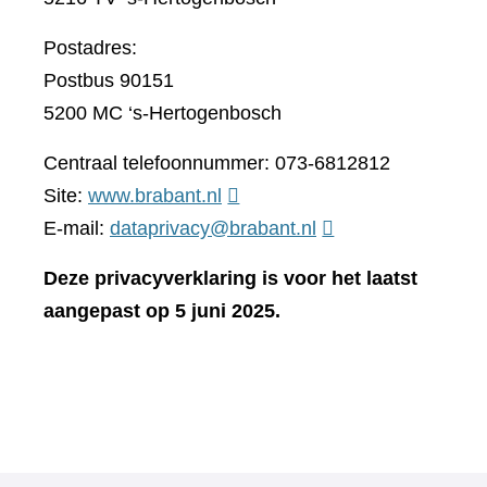
Postadres:
Postbus 90151
5200 MC ‘s-Hertogenbosch
Centraal telefoonnummer: 073-6812812
(verwijst
Site:
www.brabant.nl
naar
E-mail:
dataprivacy@brabant.nl
een
Deze privacyverklaring is voor het laatst
andere
aangepast op 5 juni 2025.
website)