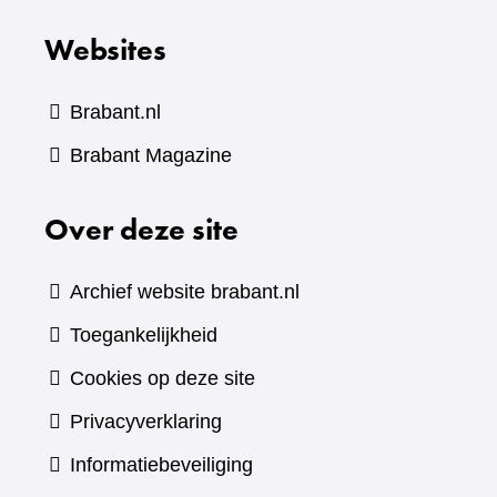
Websites
Brabant.nl
(verwijst
Brabant Magazine
naar
Over deze site
een
andere
website)
Archief website brabant.nl
Toegankelijkheid
Cookies op deze site
Privacyverklaring
Informatiebeveiliging