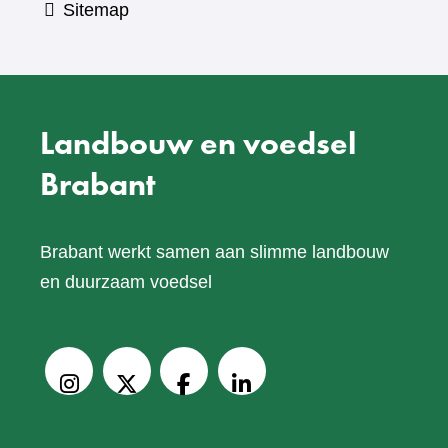
Sitemap
Landbouw en voedsel
Brabant
Brabant werkt samen aan slimme landbouw
en duurzaam voedsel
V
o
Instagram
X
Facebook
LinkedIn
l