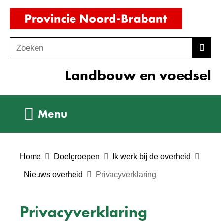
Ga
(naar
naar
homepag
de
Zoeken
Z
Zoek
inhoud
o
Landbouw en voedsel
e
k
e
Uitklappen
Menu
n
Home
Doelgroepen
Ik werk bij de overheid
Nieuws overheid
Privacyverklaring
Privacyverklaring