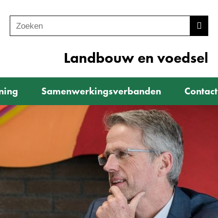
Zoeken
Z
Zoek
o
e
Landbouw en voedsel
k
e
ning
Samenwerkingsverbanden
Contact
n