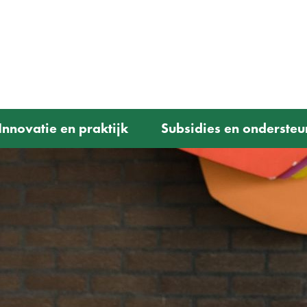
Ga
naar
e)
de
inhoud
Innovatie en praktijk
Subsidies en ondersteu