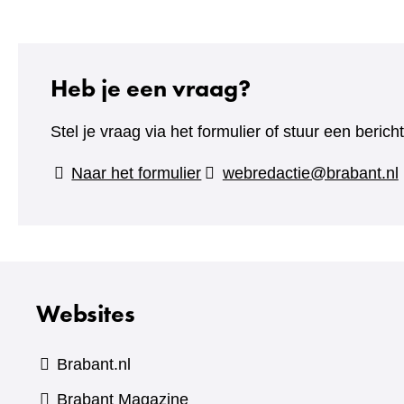
Heb je een vraag?
Stel je vraag via het formulier of stuur een beric
(verwijst
Naar het formulier
webredactie@brabant.nl
naar
een
andere
website)
Websites
Brabant.nl
(verwijst
Brabant Magazine