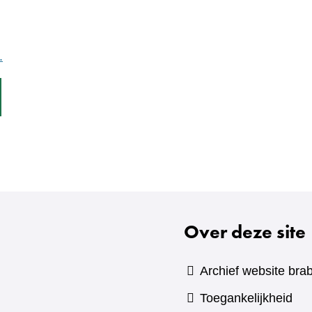
.
wijst
r
ere
site)
Over deze site
Archief website brab
Toegankelijkheid