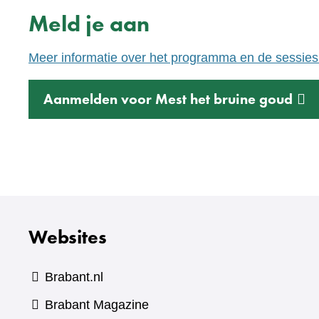
Meld je aan
Meer informatie over het programma en de sessies
(ver
Aanmelden voor Mest het bruine goud
naa
een
and
web
Websites
Brabant.nl
(verwijst
Brabant Magazine