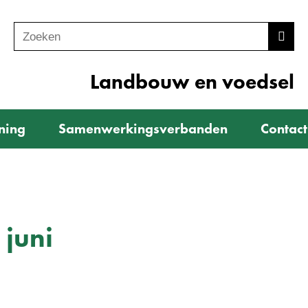
Zoeken
Z
Zoek
o
e
Landbouw en voedsel
k
e
ning
Samenwerkingsverbanden
Contact
n
 juni