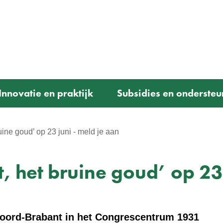
Ga
naar
e)
de
inhoud
Innovatie en praktijk
Subsidies en ondersteu
ine goud’ op 23 juni - meld je aan
, het bruine goud’ op 23
 Noord-Brabant in het Congrescentrum 1931