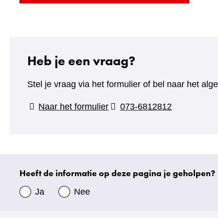
naar
een
andere
website)
Heb je een vraag?
Stel je vraag via het formulier of bel naar het 
(verwijst
Naar het formulier
073-6812812
naar
een
andere
website)
Heeft de informatie op deze pagina je geholpen?
Uw
gegevens
Ja
Nee