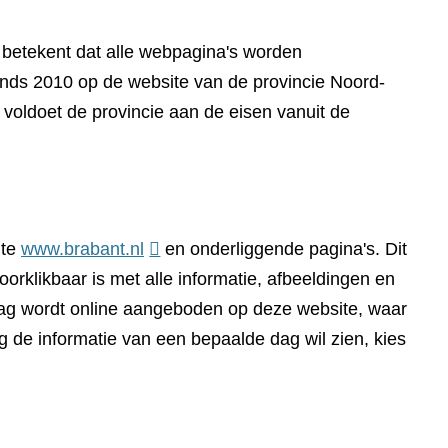
t betekent dat alle webpagina's worden
sinds 2010 op de website van de provincie Noord-
voldoet de provincie aan de eisen vanuit de
(verwijst
ite
www.brabant.nl
en onderliggende pagina's. Dit
naar
orklikbaar is met alle informatie, afbeeldingen en
een
dag wordt online aangeboden op deze website, waar
andere
g de informatie van een bepaalde dag wil zien, kies
website)