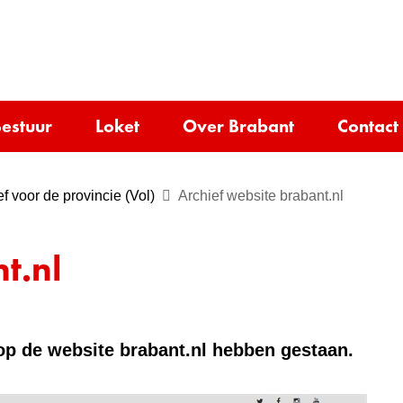
Ga
naar
e)
de
inhoud
estuur
Loket
Over Brabant
Contact
ef voor de provincie (Vol)
Archief website brabant.nl
t.nl
e op de website brabant.nl hebben gestaan.