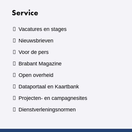
Service
Vacatures en stages
Nieuwsbrieven
Voor de pers
(verwijst
Brabant Magazine
naar
Open overheid
een
(verwijst
Dataportaal en Kaartbank
andere
naar
Projecten- en campagnesites
website)
een
Dienstverleningsnormen
andere
website)