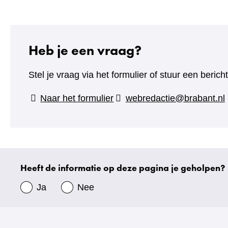
Heb je een vraag?
Stel je vraag via het formulier of stuur een beric
(verwijst
Naar het formulier
webredactie@brabant.nl
naar
een
andere
website)
Heeft de informatie op deze pagina je geholpen?
Uw
gegevens
Ja
Nee