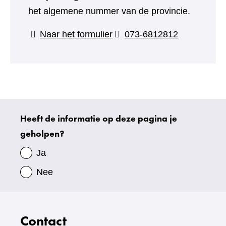
het algemene nummer van de provincie.
(verwijst
Naar het formulier
073-6812812
naar
een
andere
website)
Heeft de informatie op deze pagina je
Uw
geholpen?
gegevens
Ja
Nee
Contact