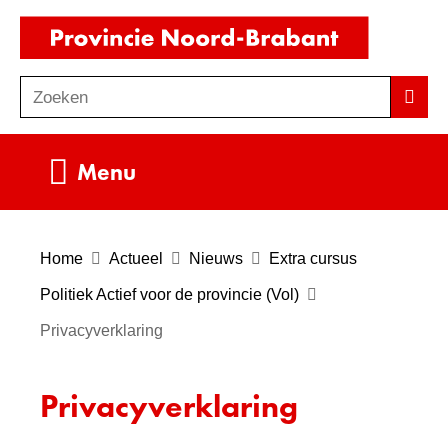
Ga
(naar
naar
homepag
de
Zoeken
Z
Zoek
inhoud
o
e
Uitklappen
Menu
k
e
n
Home
Actueel
Nieuws
Extra cursus
Politiek Actief voor de provincie (Vol)
Privacyverklaring
Privacyverklaring