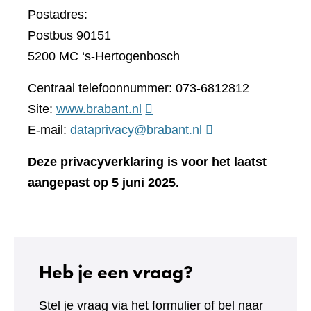
Postadres:
Postbus 90151
5200 MC ‘s-Hertogenbosch
Centraal telefoonnummer: 073-6812812
(verwijst
Site:
www.brabant.nl
naar
E-mail:
dataprivacy@brabant.nl
een
Deze privacyverklaring is voor het laatst
andere
aangepast op 5 juni 2025.
website)
Heb je een vraag?
Stel je vraag via het formulier of bel naar