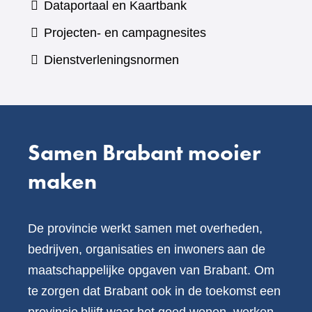
(verwijst
Dataportaal en Kaartbank
andere
naar
Projecten- en campagnesites
website)
een
Dienstverleningsnormen
andere
website)
Samen Brabant mooier
maken
De provincie werkt samen met overheden,
bedrijven, organisaties en inwoners aan de
maatschappelijke opgaven van Brabant. Om
te zorgen dat Brabant ook in de toekomst een