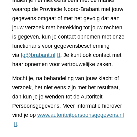
Indien je het niet eens bent met de manier
waarop de Provincie Noord-Brabant met jouw
gegevens omgaat of met het gevolg dat aan
jouw verzoek met betrekking tot jouw rechten
is gegeven, kun je contact opnemen met onze
functionaris voor gegevensbescherming
via
fg@brabant.nl
. Je kunt ook contact met
haar opnemen voor vertrouwelijke zaken.
Mocht je, na behandeling van jouw klacht of
verzoek, het niet eens zijn met het resultaat,
dan kun je je wenden tot de Autoriteit
Persoonsgegevens. Meer informatie hierover
(verwi
vind je op
www.autoriteitpersoonsgegevens.nl
naar
.
een