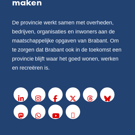
maken
De provincie werkt samen met overheden,
bedrijven, organisaties en inwoners aan de
maatschappelijke opgaven van Brabant. Om
te zorgen dat Brabant ook in de toekomst een
provincie blijft waar het goed wonen, werken
en recreëren is.
V
o
LinkedIn
Instagram
Facebook
X
Threads
BlueSky
l
g
Mastodon
Whatsapp
Youtube
Podcasts