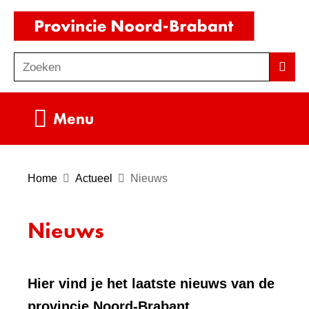
Ga
(naar
naar
homepag
de
Zoeken
Z
Zoek
inhoud
o
e
Uitklappen
Menu
k
e
n
Home
Actueel
Nieuws
Nieuws
Hier vind je het laatste nieuws van de
provincie Noord-Brabant.