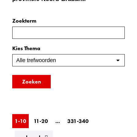
Zoeken
Zoekterm
Zoeken
binnen
in
de
de
Kies Thema
index
index
Zoeken
1-10
11-20
...
331-340