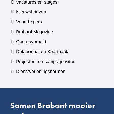
Vacatures en stages
Nieuwsbrieven
Voor de pers
(verwijst
Brabant Magazine
naar
Open overheid
een
(verwijst
Dataportaal en Kaartbank
andere
naar
Projecten- en campagnesites
website)
een
Dienstverleningsnormen
andere
website)
Samen Brabant mooier