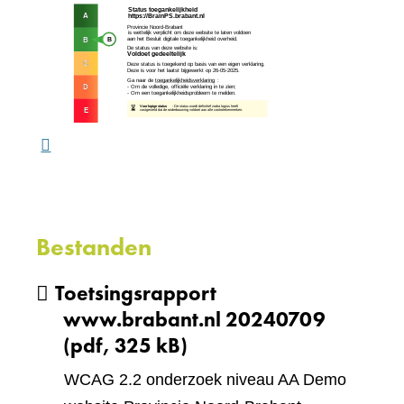
een
(verw
andere
naar
website)
een
ande
webs
Bestanden
Toetsingsrapport
www.brabant.nl 20240709
(pdf, 325 kB)
WCAG 2.2 onderzoek niveau AA Demo