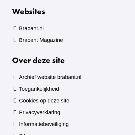
Websites
Brabant.nl
(verwijst
Brabant Magazine
naar
Over deze site
een
andere
website)
Archief website brabant.nl
Toegankelijkheid
Cookies op deze site
Privacyverklaring
Informatiebeveiliging