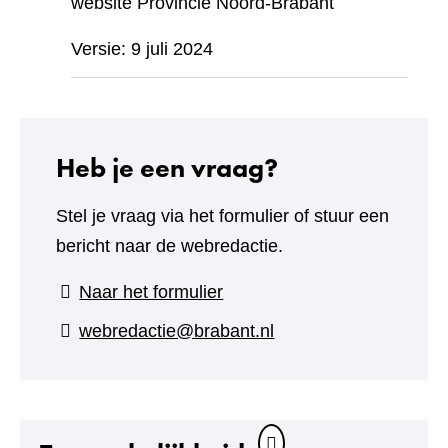
website Provincie Noord-Brabant
Versie: 9 juli 2024
Heb je een vraag?
Stel je vraag via het formulier of stuur een
bericht naar de webredactie.
(verwijst
Naar het formulier
naar
webredactie@brabant.nl
een
andere
website)