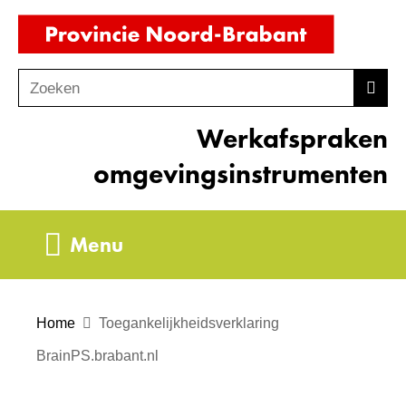
Ga
(naar
naar
homepag
de
Zoeken
Z
Zoek
inhoud
o
Werkafspraken
e
k
omgevingsinstrumenten
e
n
Uitklappen
Menu
Home
Toegankelijkheidsverklaring
BrainPS.brabant.nl