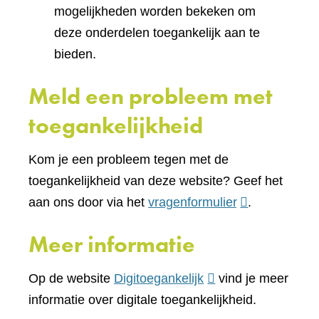
mogelijkheden worden bekeken om
deze onderdelen toegankelijk aan te
bieden.
Meld een probleem met
toegankelijkheid
Kom je een probleem tegen met de
toegankelijkheid van deze website? Geef het
(verwijst
aan ons door via het
vragenformulier
.
naar
Meer informatie
een
andere
(verwijst
Op de website
Digitoegankelijk
vind je meer
website)
naar
informatie over digitale toegankelijkheid.