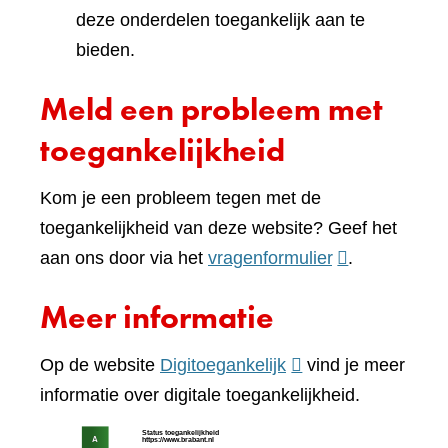
deze onderdelen toegankelijk aan te
bieden.
Meld een probleem met
toegankelijkheid
Kom je een probleem tegen met de
toegankelijkheid van deze website? Geef het
(verwijst
aan ons door via het
vragenformulier
.
naar
Meer informatie
een
andere
(verwijst
Op de website
Digitoegankelijk
vind je meer
website)
naar
informatie over digitale toegankelijkheid.
een
(verw