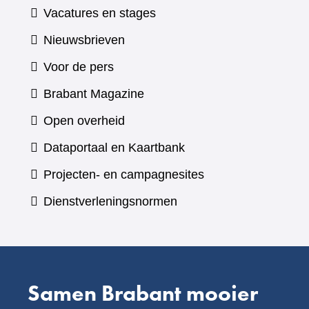
Vacatures en stages
Nieuwsbrieven
Voor de pers
(verwijst
Brabant Magazine
naar
Open overheid
een
(verwijst
Dataportaal en Kaartbank
andere
naar
Projecten- en campagnesites
website)
een
Dienstverleningsnormen
andere
website)
Samen Brabant mooier