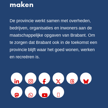
maken
De provincie werkt samen met overheden,
bedrijven, organisaties en inwoners aan de
maatschappelijke opgaven van Brabant. Om
te zorgen dat Brabant ook in de toekomst een
provincie blijft waar het goed wonen, werken
en recreëren is.
V
o
LinkedIn
Instagram
Facebook
X
Threads
BlueSky
l
g
Mastodon
Whatsapp
Youtube
Podcasts