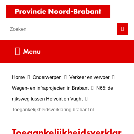
Ga
(naar
naar
homepag
de
Zoeken
Z
Zoek
inhoud
o
e
Uitklappen
Menu
k
e
n
Home
Onderwerpen
Verkeer en vervoer
Wegen- en infraprojecten in Brabant
N65: de
rijksweg tussen Helvoirt en Vught
Toegankelijkheidsverklaring brabant.nl
Toegankelijkheidsverklar