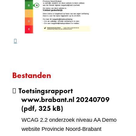
andere
naar
website)
een
ande
webs
Bestanden
Toetsingsrapport
www.brabant.nl 20240709
(pdf, 325 kB)
WCAG 2.2 onderzoek niveau AA Demo
website Provincie Noord-Brabant