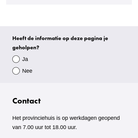
andere
website)
Heeft de informatie op deze pagina je
Uw
geholpen?
gegevens
Ja
Nee
Contact
Het provinciehuis is op werkdagen geopend
van 7.00 uur tot 18.00 uur.