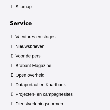
Sitemap
Service
Vacatures en stages
Nieuwsbrieven
Voor de pers
(verwijst
Brabant Magazine
naar
Open overheid
een
(verwijst
Dataportaal en Kaartbank
andere
naar
Projecten- en campagnesites
website)
een
Dienstverleningsnormen
andere