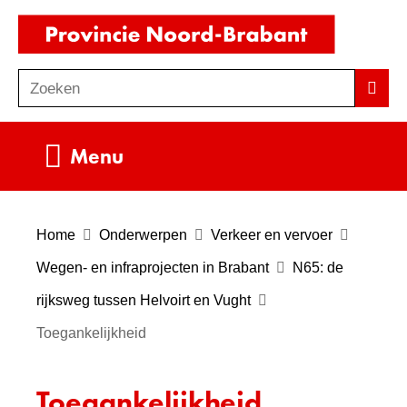
Ga
(naar
naar
homepag
de
Zoeken
Z
Zoek
inhoud
o
e
Uitklappen
Menu
k
e
n
Home
Onderwerpen
Verkeer en vervoer
Wegen- en infraprojecten in Brabant
N65: de
rijksweg tussen Helvoirt en Vught
Toegankelijkheid
Toegankelijkheid