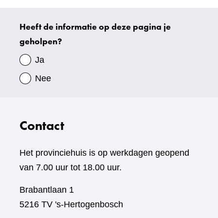
andere
website)
Heeft de informatie op deze pagina je
Uw
geholpen?
gegevens
Ja
Nee
Contact
Het provinciehuis is op werkdagen geopend
van 7.00 uur tot 18.00 uur.
Brabantlaan 1
5216 TV 's-Hertogenbosch