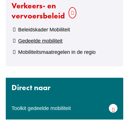
website)
Verkeers- en
vervoersbeleid
Beleidskader Mobiliteit
Gedeelde mobiliteit
Mobiliteitsmaatregelen in de regio
Direct naar
(verwijst
Toolkit gedeelde mobiliteit
naar
een