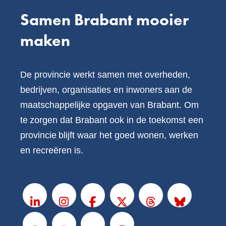
Samen Brabant mooier
maken
De provincie werkt samen met overheden,
bedrijven, organisaties en inwoners aan de
maatschappelijke opgaven van Brabant. Om
te zorgen dat Brabant ook in de toekomst een
provincie blijft waar het goed wonen, werken
en recreëren is.
V
o
LinkedIn
Instagram
Facebook
X
Threads
BlueSky
l