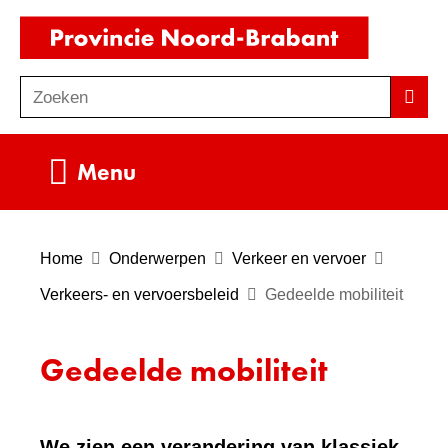
Ga
(naar
naar
homepag
de
Zoeken
Z
Zoek
inhoud
o
e
Uitklappen
Menu
k
e
n
Home
Onderwerpen
Verkeer en vervoer
Verkeers- en vervoersbeleid
Gedeelde mobiliteit
Gedeelde mobiliteit
We zien een verandering van klassiek