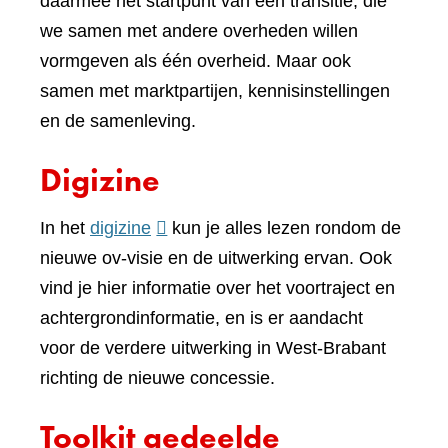
daarmee het startpunt van een transitie, die
we samen met andere overheden willen
vormgeven als één overheid. Maar ook
samen met marktpartijen, kennisinstellingen
en de samenleving.
Digizine
(verwijst
In het
digizine
kun je alles lezen rondom de
naar
nieuwe ov-visie en de uitwerking ervan. Ook
een
vind je hier informatie over het voortraject en
andere
achtergrondinformatie, en is er aandacht
website)
voor de verdere uitwerking in West-Brabant
richting de nieuwe concessie.
Toolkit gedeelde