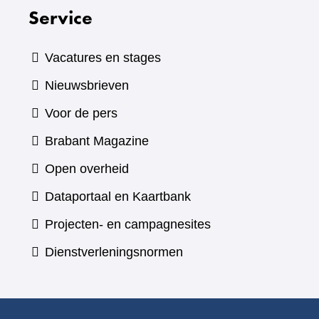
Service
Vacatures en stages
Nieuwsbrieven
Voor de pers
(verwijst
Brabant Magazine
naar
Open overheid
een
(verwijst
Dataportaal en Kaartbank
andere
naar
Projecten- en campagnesites
website)
een
Dienstverleningsnormen
andere
website)