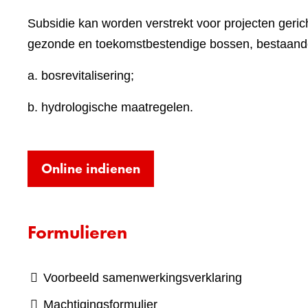
Subsidie kan worden verstrekt voor projecten geric
gezonde en toekomstbestendige bossen, bestaande
a. bosrevitalisering;
b. hydrologische maatregelen.
(verwijst
Online indienen
naar
een
Formulieren
andere
website)
Voorbeeld samenwerkingsverklaring
Machtigingsformulier