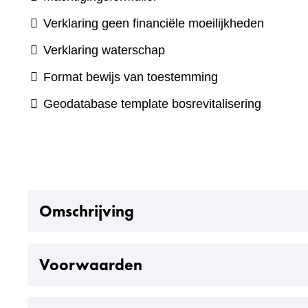
Verklaring geen financiële moeilijkheden
(verwijst
Verklaring waterschap
naar
(verwijst
Format bewijs van toestemming
een
naar
(verwijst
Geodatabase template bosrevitalisering
andere
een
naar
website)
andere
een
website)
andere
website)
Uitklappen
Omschrijving
Uitklappen
Voorwaarden