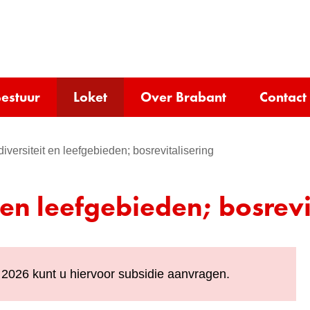
Ga
naar
e)
de
inhoud
estuur
Loket
Over Brabant
Contact
diversiteit en leefgebieden; bosrevitalisering
 en leefgebieden; bosrevi
 2026 kunt u hiervoor subsidie aanvragen.