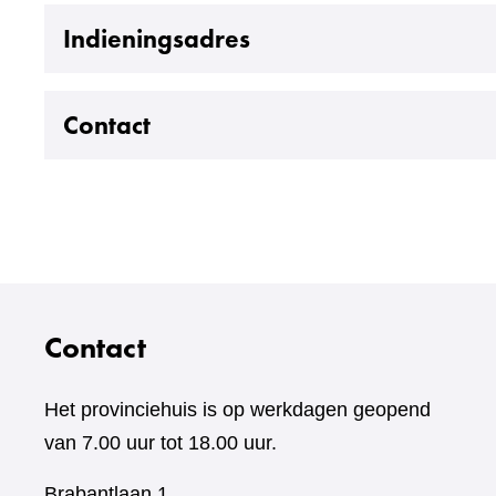
Uitklappen
Indieningsadres
Uitklappen
Contact
Contact
Het provinciehuis is op werkdagen geopend
van 7.00 uur tot 18.00 uur.
Brabantlaan 1