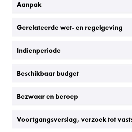
Uitklappen
Aanpak
Uitklappen
Gerelateerde wet- en regelgeving
Uitklappen
Indienperiode
Uitklappen
Beschikbaar budget
Uitklappen
Bezwaar en beroep
Uitklappen
Voortgangsverslag, verzoek tot vasts