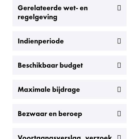
Uitklappen
Gerelateerde wet- en
regelgeving
Uitklappen
Indienperiode
Uitklappen
Beschikbaar budget
Uitklappen
Maximale bijdrage
Uitklappen
Bezwaar en beroep
Uitklappen
Voortgangsverslag, verzoek