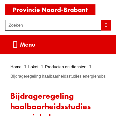
Ga
(naar
naar
homepag
de
Zoeken
Z
Zoek
inhoud
o
e
Uitklappen
Menu
k
e
n
Home
Loket
Producten en diensten
Bijdrageregeling haalbaarheidsstudies energiehubs
Bijdrageregeling
haalbaarheidsstudies