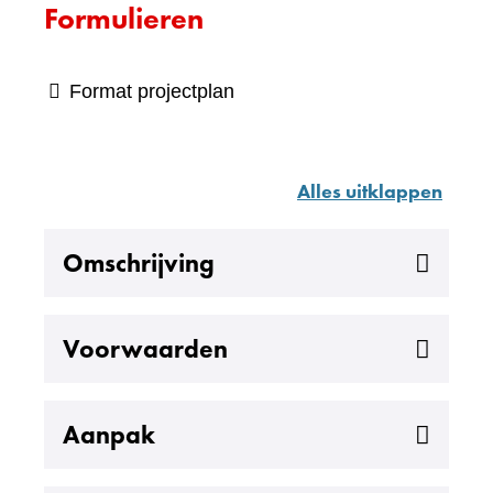
Formulieren
Format projectplan
Alles uitklappen
Uitklappen
Omschrijving
Uitklappen
Voorwaarden
Uitklappen
Aanpak