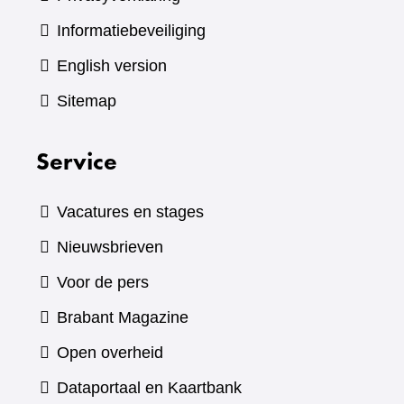
Informatiebeveiliging
English version
Sitemap
Service
Vacatures en stages
Nieuwsbrieven
Voor de pers
(verwijst
Brabant Magazine
naar
Open overheid
een
(verwijst
Dataportaal en Kaartbank
andere