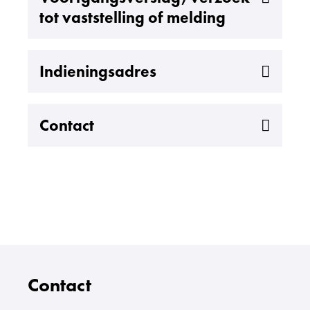
tot vaststelling of melding
Uitklappen
Indieningsadres
Uitklappen
Contact
Contact