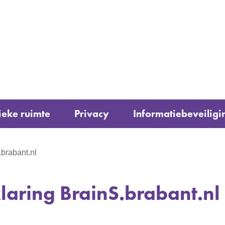
Ga
naar
e)
de
inhoud
ieke ruimte
Privacy
Informatiebeveiligi
.brabant.nl
laring BrainS.brabant.nl