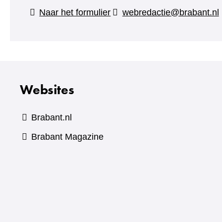
(verwijst
Naar het formulier
webredactie@brabant.nl
naar
een
andere
website)
Websites
Brabant.nl
(verwijst
Brabant Magazine
naar
een
andere
website)