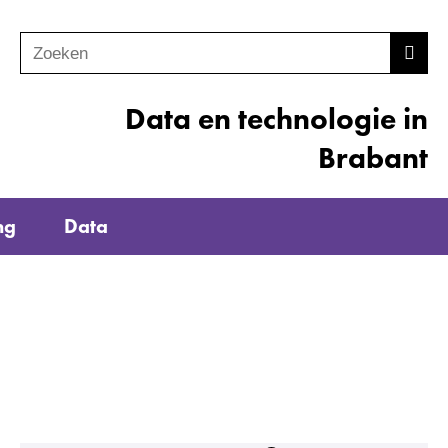
Zoeken
Z
Zoek
o
e
Data en technologie in
k
Brabant
e
n
ng
Data