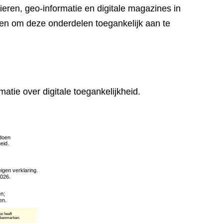
eren, geo-informatie en digitale magazines in
en om deze onderdelen toegankelijk aan te
matie over digitale toegankelijkheid.
(verwijst
naar
een
andere
website)