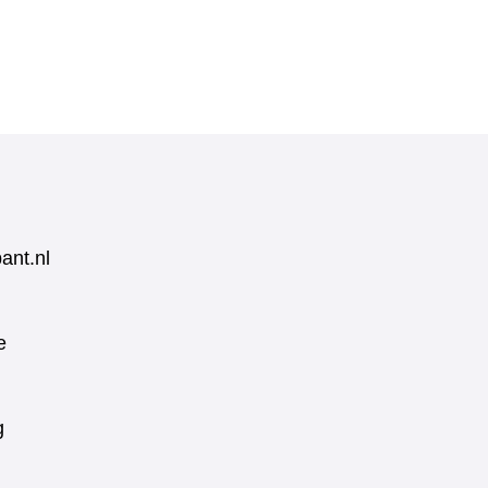
ant.nl
e
g