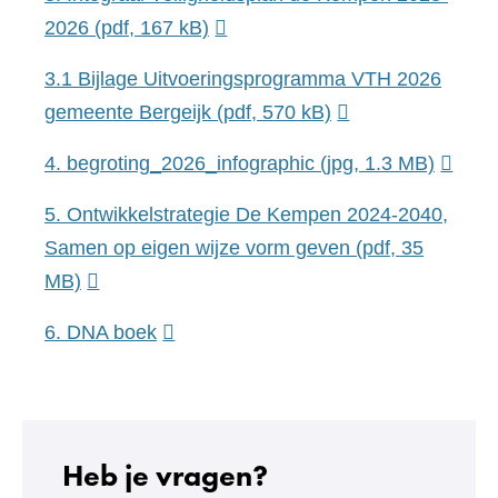
2026
(pdf, 167 kB)
3.1 Bijlage Uitvoeringsprogramma VTH 2026
gemeente Bergeijk
(pdf, 570 kB)
4. begroting_2026_infographic
(jpg, 1.3 MB)
5. Ontwikkelstrategie De Kempen 2024-2040,
Samen op eigen wijze vorm geven
(pdf, 35
MB)
(verwijst
6. DNA boek
naar
een
andere
website)
Heb je vragen?