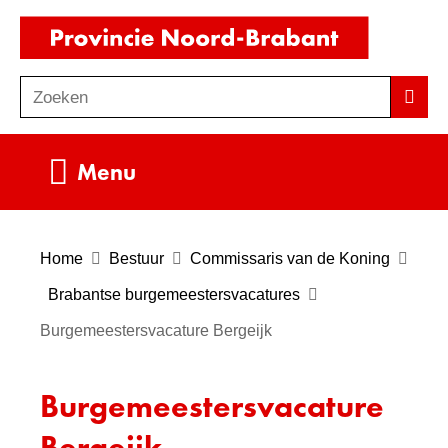
Ga
(naar
naar
homepag
de
Zoeken
Z
Zoek
inhoud
o
e
Uitklappen
Menu
k
e
n
Home
Bestuur
Commissaris van de Koning
Brabantse burgemeestersvacatures
Burgemeestersvacature Bergeijk
Burgemeestersvacature
Bergeijk