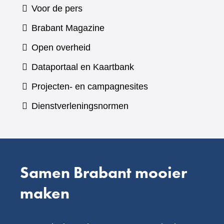
Voor de pers
(verwijst
Brabant Magazine
naar
Open overheid
een
(verwijst
Dataportaal en Kaartbank
andere
naar
Projecten- en campagnesites
website)
een
Dienstverleningsnormen
andere
website)
Samen Brabant mooier
maken