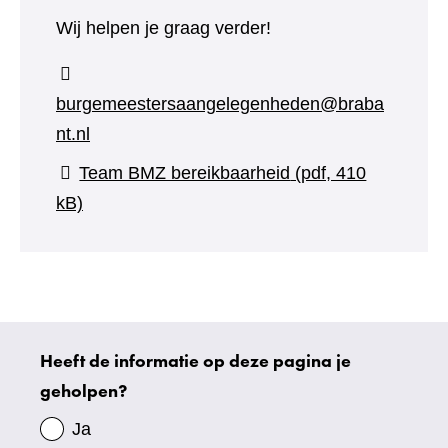
Wij helpen je graag verder!
burgemeestersaangelegenheden@braba
nt.nl
Team BMZ bereikbaarheid
(pdf, 410
kB)
Heeft de informatie op deze pagina je
Uw
geholpen?
gegevens
Ja