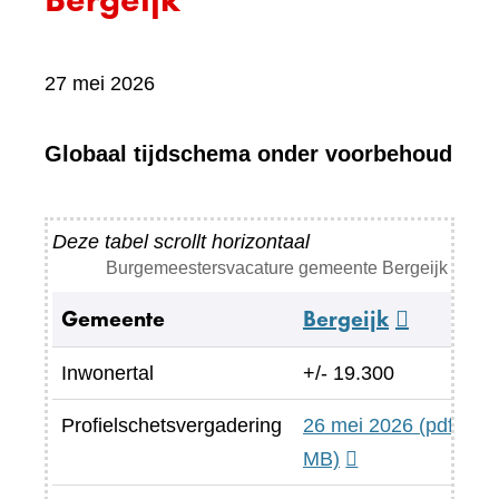
27 mei 2026
Globaal tijdschema onder voorbehoud
Deze tabel scrollt horizontaal
Burgemeestersvacature gemeente Bergeijk
Gemeente
Bergeijk
(verwijst
naar
Inwonertal
+/- 19.300
een
Profielschetsvergadering
26 mei 2026
andere
(pdf, 5.2
MB)
website)