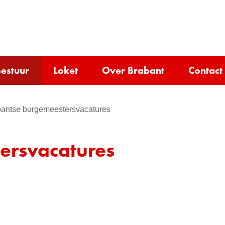
Ga
naar
e)
de
inhoud
estuur
Loket
Over Brabant
Contact
antse burgemeestersvacatures
ersvacatures