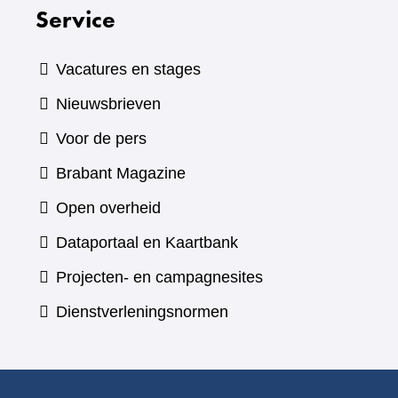
Service
Vacatures en stages
Nieuwsbrieven
Voor de pers
(verwijst
Brabant Magazine
naar
Open overheid
een
(verwijst
Dataportaal en Kaartbank
andere
naar
Projecten- en campagnesites
website)
een
Dienstverleningsnormen
andere
website)