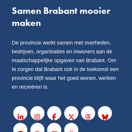
Samen Brabant mooier
maken
De provincie werkt samen met overheden,
bedrijven, organisaties en inwoners aan de
maatschappelijke opgaven van Brabant. Om
te zorgen dat Brabant ook in de toekomst een
provincie blijft waar het goed wonen, werken
en recreëren is.
V
o
LinkedIn
Instagram
Facebook
X
Threads
BlueSky
l