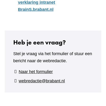
verklaring intranet
BrainS.brabant.nl
Heb je een vraag?
Stel je vraag via het formulier of stuur een
bericht naar de webredactie.
(verwijst
Naar het formulier
naar
webredactie@brabant.nl
een
andere
website)