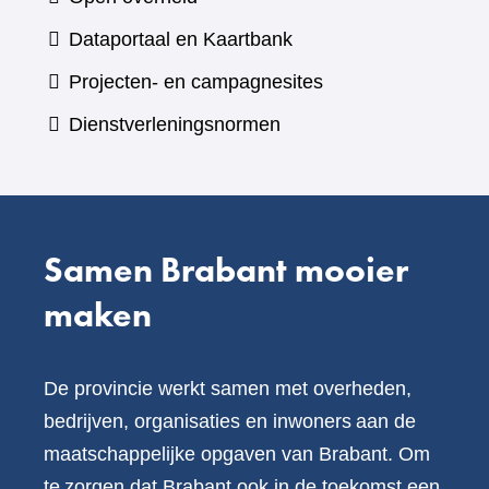
een
(verwijst
Dataportaal en Kaartbank
andere
naar
Projecten- en campagnesites
website)
een
Dienstverleningsnormen
andere
website)
Samen Brabant mooier
maken
De provincie werkt samen met overheden,
bedrijven, organisaties en inwoners aan de
maatschappelijke opgaven van Brabant. Om
te zorgen dat Brabant ook in de toekomst een