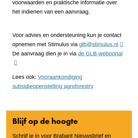
naar
voorwaarden en praktische informatie over
een
het indienen van een aanvraag.
andere
website)
Voor advies en ondersteuning kun je contact
opnemen met Stimulus via
glb@stimulus.nl
(verwi
De aanvraag dien je in via
de GLB-webportal
naar
een
Lees ook:
Vooraankondiging
ander
subsidieopenstelling agroforestry
websit
Blijf op de hoogte
Schrijf je in voor Brabant Nieuwsbrief en