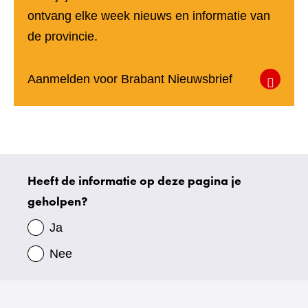
ontvang elke week nieuws en informatie van
de provincie.
(verwijst
Aanmelden voor Brabant Nieuwsbrief
naar
een
andere
website)
Heeft de informatie op deze pagina je
Uw
geholpen?
gegevens
Ja
Nee