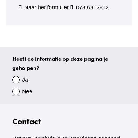
(verwijst
Naar het formulier
073-6812812
naar
een
andere
website)
Heeft de informatie op deze pagina je
Uw
geholpen?
gegevens
Ja
Nee
Contact