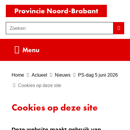
Ga
(naar
naar
homepag
de
Zoeken
Z
Zoek
inhoud
o
e
Uitklappen
Menu
k
e
n
Home
Actueel
Nieuws
PS-dag 5 juni 2026
Cookies op deze site
Cookies op deze site
Deze website maakt gebruik van