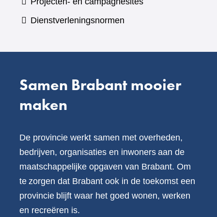
Projecten- en campagnesites
website)
een
Dienstverleningsnormen
andere
website)
Samen Brabant mooier
maken
De provincie werkt samen met overheden,
bedrijven, organisaties en inwoners aan de
maatschappelijke opgaven van Brabant. Om
te zorgen dat Brabant ook in de toekomst een
provincie blijft waar het goed wonen, werken
en recreëren is.