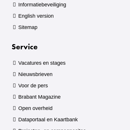
Informatiebeveiliging
English version
Sitemap
Service
Vacatures en stages
Nieuwsbrieven
Voor de pers
(verwijst
Brabant Magazine
naar
Open overheid
een
(verwijst
Dataportaal en Kaartbank
andere
naar