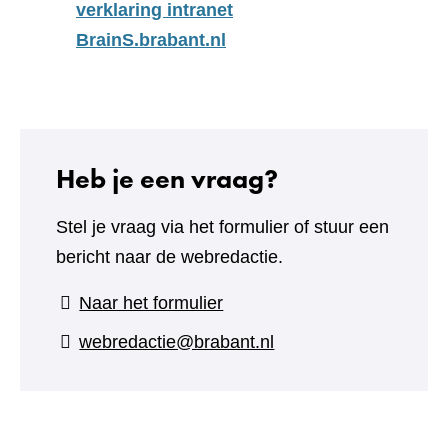
verklaring intranet
BrainS.brabant.nl
Heb je een vraag?
Stel je vraag via het formulier of stuur een
bericht naar de webredactie.
(verwijst
Naar het formulier
naar
webredactie@brabant.nl
een
andere
website)