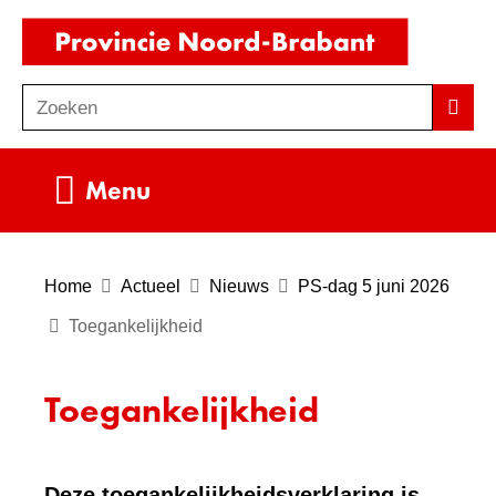
Ga
(naar
naar
homepag
de
Zoeken
Z
Zoek
inhoud
o
e
Uitklappen
Menu
k
e
n
Home
Actueel
Nieuws
PS-dag 5 juni 2026
Toegankelijkheid
Toegankelijkheid
Deze toegankelijkheidsverklaring is