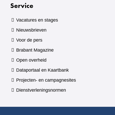
Service
Vacatures en stages
Nieuwsbrieven
Voor de pers
(verwijst
Brabant Magazine
naar
Open overheid
een
(verwijst
Dataportaal en Kaartbank
andere
naar
Projecten- en campagnesites
website)
een
Dienstverleningsnormen
andere
website)