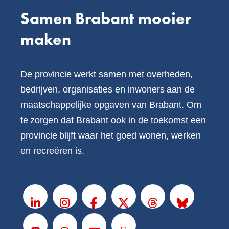
Samen Brabant mooier
maken
De provincie werkt samen met overheden,
bedrijven, organisaties en inwoners aan de
maatschappelijke opgaven van Brabant. Om
te zorgen dat Brabant ook in de toekomst een
provincie blijft waar het goed wonen, werken
en recreëren is.
V
o
LinkedIn
Instagram
Facebook
X
Threads
BlueSky
l