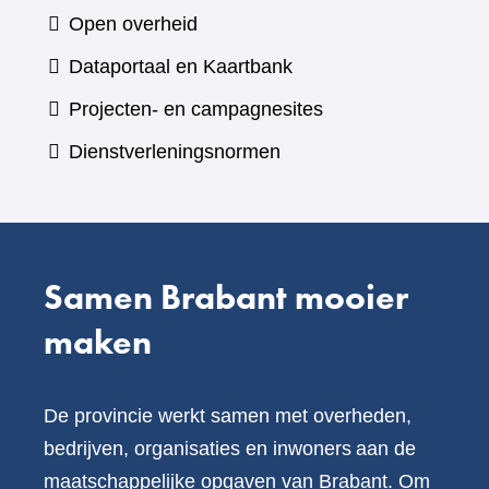
naar
Open overheid
een
(verwijst
Dataportaal en Kaartbank
andere
naar
Projecten- en campagnesites
website)
een
Dienstverleningsnormen
andere
website)
Samen Brabant mooier
maken
De provincie werkt samen met overheden,
bedrijven, organisaties en inwoners aan de
maatschappelijke opgaven van Brabant. Om