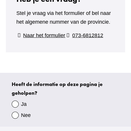
Stel je vraag via het formulier of bel naar
het algemene nummer van de provincie.
(verwijst
Naar het formulier
073-6812812
naar
een
andere
website)
Heeft de informatie op deze pagina je
Uw
geholpen?
gegevens
Ja
Nee