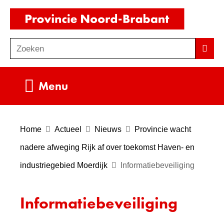
Ga
(naar
naar
homepag
de
Zoeken
Z
Zoek
inhoud
o
e
Uitklappen
Menu
k
e
n
Home
Actueel
Nieuws
Provincie wacht
nadere afweging Rijk af over toekomst Haven- en
industriegebied Moerdijk
Informatiebeveiliging
Informatiebeveiliging