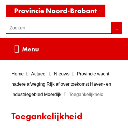
Ga
(naar
naar
homepag
de
Zoeken
Z
Zoek
inhoud
o
e
Uitklappen
Menu
k
e
n
Home
Actueel
Nieuws
Provincie wacht
nadere afweging Rijk af over toekomst Haven- en
industriegebied Moerdijk
Toegankelijkheid
Toegankelijkheid