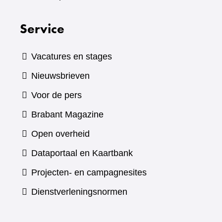
Service
Vacatures en stages
Nieuwsbrieven
Voor de pers
(verwijst
Brabant Magazine
naar
Open overheid
een
(verwijst
Dataportaal en Kaartbank
andere
naar
Projecten- en campagnesites
website)
een
Dienstverleningsnormen
andere
website)