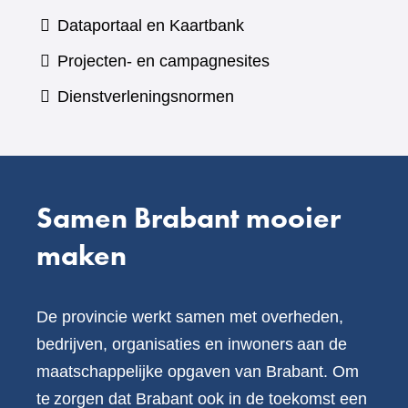
een
(verwijst
Dataportaal en Kaartbank
andere
naar
Projecten- en campagnesites
website)
een
Dienstverleningsnormen
andere
website)
Samen Brabant mooier
maken
De provincie werkt samen met overheden,
bedrijven, organisaties en inwoners aan de
maatschappelijke opgaven van Brabant. Om
te zorgen dat Brabant ook in de toekomst een