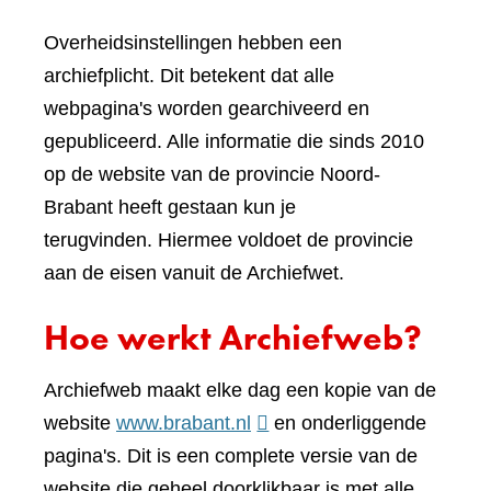
Overheidsinstellingen hebben een
archiefplicht. Dit betekent dat alle
webpagina's worden gearchiveerd en
gepubliceerd. Alle informatie die sinds 2010
op de website van de provincie Noord-
Brabant heeft gestaan kun je
terugvinden. Hiermee voldoet de provincie
aan de eisen vanuit de Archiefwet.
Hoe werkt Archiefweb?
Archiefweb maakt elke dag een kopie van de
(verwijst
website
www.brabant.nl
en onderliggende
naar
pagina's. Dit is een complete versie van de
een
website die geheel doorklikbaar is met alle