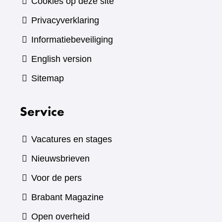
Cookies op deze site
Privacyverklaring
Informatiebeveiliging
English version
Sitemap
Service
Vacatures en stages
Nieuwsbrieven
Voor de pers
(verwijst
Brabant Magazine
naar
Open overheid