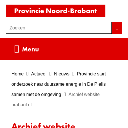
Ga
(naar
naar
homepag
de
Zoeken
Z
Zoek
inhoud
o
e
Uitklappen
Menu
k
e
n
Home
Actueel
Nieuws
Provincie start
onderzoek naar duurzame energie in De Pielis
samen met de omgeving
Archief website
brabant.nl
Archief website