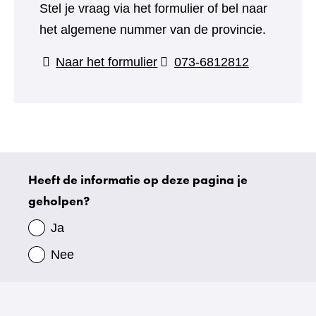
Stel je vraag via het formulier of bel naar
het algemene nummer van de provincie.
(verwijst
Naar het formulier
073-6812812
naar
een
andere
website)
Heeft de informatie op deze pagina je
Uw
geholpen?
gegevens
Ja
Nee