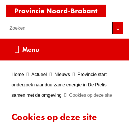
Ga
(naar
naar
homepag
de
Zoeken
Z
Zoek
inhoud
o
e
Uitklappen
Menu
k
e
n
Home
Actueel
Nieuws
Provincie start
onderzoek naar duurzame energie in De Pielis
samen met de omgeving
Cookies op deze site
Cookies op deze site