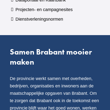
Dataportaal en Kaartbank
andere
naar
Projecten- en campagnesites
website)
een
Dienstverleningsnormen
andere
website)
Samen Brabant mooier
maken
De provincie werkt samen met overheden,
bedrijven, organisaties en inwoners aan de
maatschappelijke opgaven van Brabant. Om
te zorgen dat Brabant ook in de toekomst een
provincie blijft waar het goed wonen, werken