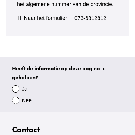
het algemene nummer van de provincie.
(verwijst
Naar het formulier
073-6812812
naar
een
andere
website)
Heeft de informatie op deze pagina je
Uw
geholpen?
gegevens
Ja
Nee
Contact