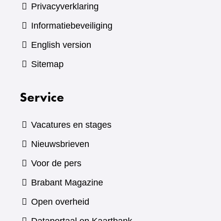
Privacyverklaring
Informatiebeveiliging
English version
Sitemap
Service
Vacatures en stages
Nieuwsbrieven
Voor de pers
(verwijst
Brabant Magazine
naar
Open overheid
een
(verwijst