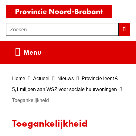
Ga
(naar
naar
homepag
de
Zoeken
Z
Zoek
inhoud
o
e
Uitklappen
Menu
k
e
n
Home
Actueel
Nieuws
Provincie leent €
5,1 miljoen aan WSZ voor sociale huurwoningen
Toegankelijkheid
Toegankelijkheid