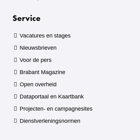
Service
Vacatures en stages
Nieuwsbrieven
Voor de pers
(verwijst
Brabant Magazine
naar
Open overheid
een
(verwijst
Dataportaal en Kaartbank
andere
naar
Projecten- en campagnesites
website)
een
Dienstverleningsnormen
andere
website)