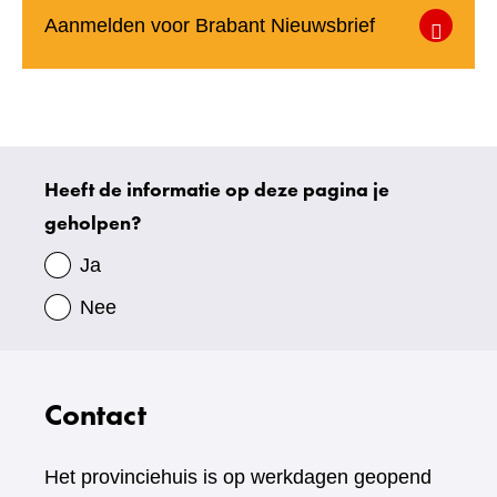
(verwijst
Aanmelden voor Brabant Nieuwsbrief
naar
een
andere
website)
Heeft de informatie op deze pagina je
Uw
geholpen?
gegevens
Ja
Nee
Contact
Het provinciehuis is op werkdagen geopend