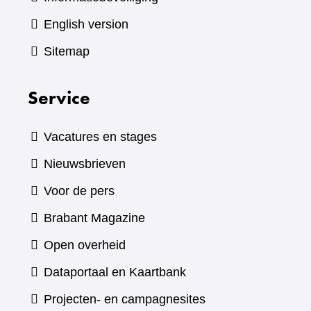
English version
Sitemap
Service
Vacatures en stages
Nieuwsbrieven
Voor de pers
(verwijst
Brabant Magazine
naar
Open overheid
een
(verwijst
Dataportaal en Kaartbank
andere
naar
Projecten- en campagnesites
website)