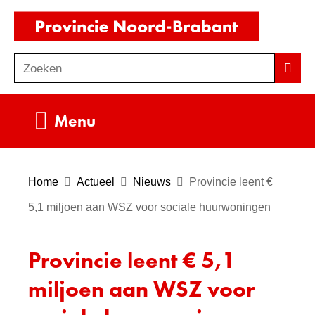
Ga
(naar
naar
homepag
de
Zoeken
Z
Zoek
inhoud
o
e
Uitklappen
Menu
k
e
n
Home
Actueel
Nieuws
Provincie leent €
5,1 miljoen aan WSZ voor sociale huurwoningen
Provincie leent € 5,1
miljoen aan WSZ voor