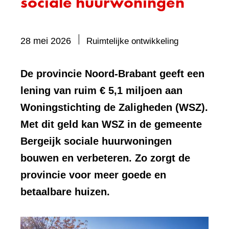
sociale huurwoningen
Bevat
28 mei 2026
Ruimtelijke ontwikkeling
visueel
element:
De provincie Noord-Brabant geeft een
Foto
lening van ruim € 5,1 miljoen aan
Woningstichting de Zaligheden (WSZ).
Met dit geld kan WSZ in de gemeente
Bergeijk sociale huurwoningen
bouwen en verbeteren. Zo zorgt de
provincie voor meer goede en
betaalbare huizen.