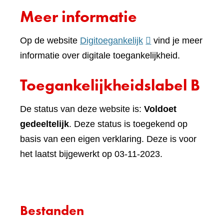
naar
Meer informatie
een
andere
(verwijst
Op de website
Digitoegankelijk
vind je meer
website)
naar
informatie over digitale toegankelijkheid.
een
Toegankelijkheidslabel B
andere
website)
De status van deze website is:
Voldoet
gedeeltelijk
. Deze status is toegekend op
basis van een eigen verklaring. Deze is voor
het laatst bijgewerkt op 03-11-2023.
Bestanden