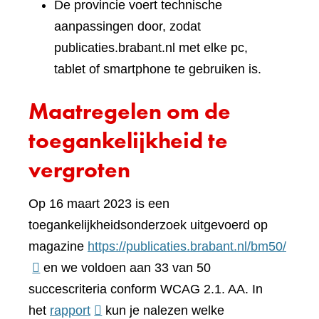
De provincie voert technische
aanpassingen door, zodat
publicaties.brabant.nl met elke pc,
tablet of smartphone te gebruiken is.
Maatregelen om de
toegankelijkheid te
vergroten
Op 16 maart 2023 is een
toegankelijkheidsonderzoek uitgevoerd op
(verwi
magazine
https://publicaties.brabant.nl/bm50/
naar
en we voldoen aan 33 van 50
een
succescriteria conform WCAG 2.1. AA. In
(verwijst
ander
het
rapport
kun je nalezen welke