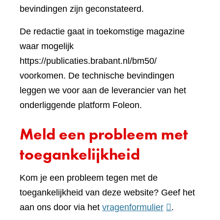
naar
websi
bevindingen zijn geconstateerd.
een
De redactie gaat in toekomstige magazine
andere
waar mogelijk
website)
https://publicaties.brabant.nl/bm50/
voorkomen. De technische bevindingen
leggen we voor aan de leverancier van het
onderliggende platform Foleon.
Meld een probleem met
toegankelijkheid
Kom je een probleem tegen met de
toegankelijkheid van deze website? Geef het
(verwijst
aan ons door via het
vragenformulier
.