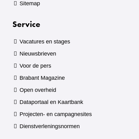
Sitemap
Service
Vacatures en stages
Nieuwsbrieven
Voor de pers
(verwijst
Brabant Magazine
naar
Open overheid
een
(verwijst
Dataportaal en Kaartbank
andere
naar
Projecten- en campagnesites
website)
een
Dienstverleningsnormen
andere