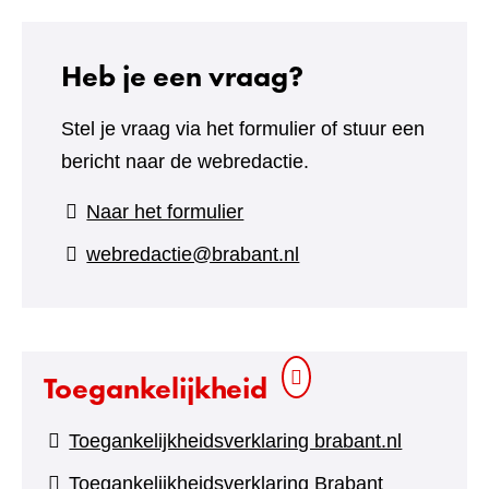
Heb je een vraag?
Stel je vraag via het formulier of stuur een
bericht naar de webredactie.
(verwijst
Naar het formulier
naar
webredactie@brabant.nl
een
andere
website)
Toegankelijkheid
Toegankelijkheidsverklaring brabant.nl
Toegankelijkheidsverklaring Brabant