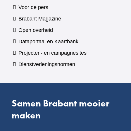
Voor de pers
(verwijst
Brabant Magazine
naar
Open overheid
een
(verwijst
Dataportaal en Kaartbank
andere
naar
Projecten- en campagnesites
website)
een
Dienstverleningsnormen
andere
website)
Samen Brabant mooier
maken