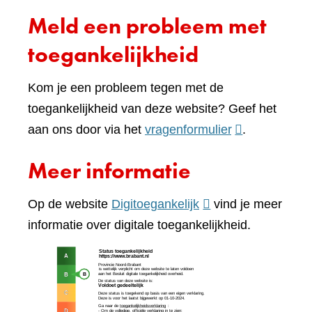
Meld een probleem met
toegankelijkheid
Kom je een probleem tegen met de
toegankelijkheid van deze website? Geef het
(verwijst
aan ons door via het
vragenformulier
.
naar
Meer informatie
een
andere
(verwijst
Op de website
Digitoegankelijk
vind je meer
website)
naar
informatie over digitale toegankelijkheid.
een
(verw
andere
naar
website)
een