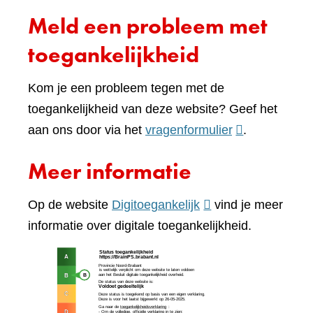
Meld een probleem met
toegankelijkheid
Kom je een probleem tegen met de
toegankelijkheid van deze website? Geef het
(verwijst
aan ons door via het
vragenformulier
.
naar
Meer informatie
een
andere
(verwijst
Op de website
Digitoegankelijk
vind je meer
website)
naar
informatie over digitale toegankelijkheid.
een
(verw
andere
naar
website)
een