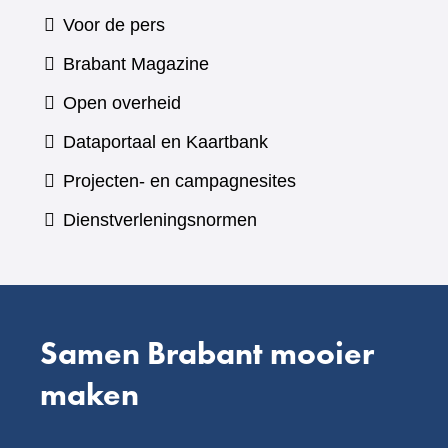
Voor de pers
(verwijst
Brabant Magazine
naar
Open overheid
een
(verwijst
Dataportaal en Kaartbank
andere
naar
Projecten- en campagnesites
website)
een
Dienstverleningsnormen
andere
website)
Samen Brabant mooier
maken