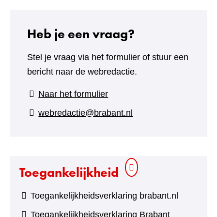
Heb je een vraag?
Stel je vraag via het formulier of stuur een
bericht naar de webredactie.
(verwijst
Naar het formulier
naar
webredactie@brabant.nl
een
andere
website)
Toegankelijkheid
Toegankelijkheidsverklaring brabant.nl
Toegankelijkheidsverklaring Brabant