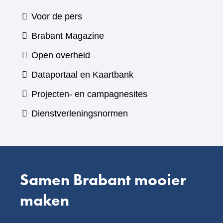
Voor de pers
(verwijst
Brabant Magazine
naar
Open overheid
een
(verwijst
Dataportaal en Kaartbank
andere
naar
Projecten- en campagnesites
website)
een
Dienstverleningsnormen
andere
website)
Samen Brabant mooier
maken