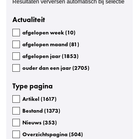
Resultaten verversen automatisch bij selectie
Facetten
Actualiteit
afgelopen week
(
10
)
afgelopen maand
(
81
)
afgelopen jaar
(
1853
)
ouder dan een jaar
(
2705
)
Type pagina
Artikel
(
1617
)
Bestand
(
1373
)
Nieuws
(
353
)
Overzichtspagina
(
504
)