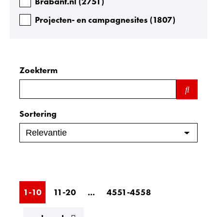
Brabant.nl
(
2751
)
Projecten- en campagnesites
(
1807
)
Zoekterm
Zoeken
binnen
de
Sortering
index
1-10
11-20
...
4551-4558