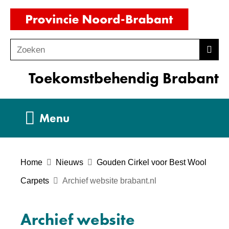
Ga
(naar
naar
homepag
de
Zoeken
Z
Zoek
inhoud
o
Toekomstbehendig Brabant
e
k
e
Uitklappen
Menu
n
Home
Nieuws
Gouden Cirkel voor Best Wool
Carpets
Archief website brabant.nl
Archief website