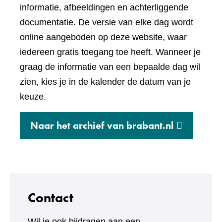
andere
informatie, afbeeldingen en achterliggende
website)
documentatie. De versie van elke dag wordt
online aangeboden op deze website, waar
iedereen gratis toegang toe heeft. Wanneer je
graag de informatie van een bepaalde dag wil
zien, kies je in de kalender de datum van je
keuze.
(verwijst
Naar het archief van brabant.nl
naar
een
andere
website)
Contact
Wil je ook bijdragen aan een