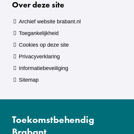
Over deze site
een
andere
website)
Archief website brabant.nl
Toegankelijkheid
Cookies op deze site
Privacyverklaring
Informatiebeveiliging
Sitemap
Toekomstbehendig
Brabant