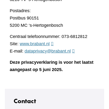
Postadres:
Postbus 90151
5200 MC ‘s-Hertogenbosch
Centraal telefoonnummer: 073-6812812
(verwijst
Site:
www.brabant.nl
naar
E-mail:
dataprivacy@brabant.nl
een
Deze privacyverklaring is voor het laatst
andere
aangepast op 5 juni 2025.
website)
Contact