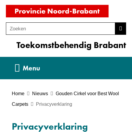
Ga
(naar
naar
homepag
de
Zoeken
Z
Zoek
inhoud
o
Toekomstbehendig Brabant
e
k
e
Uitklappen
Menu
n
Home
Nieuws
Gouden Cirkel voor Best Wool
Carpets
Privacyverklaring
Privacyverklaring