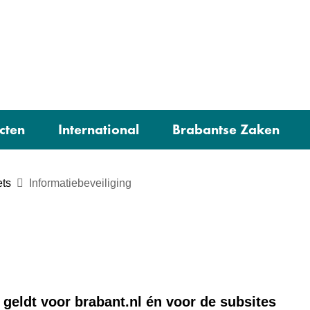
Ga
naar
e)
de
inhoud
cten
International
Brabantse Zaken
ets
Informatiebeveiliging
 geldt voor brabant.nl én voor de subsites