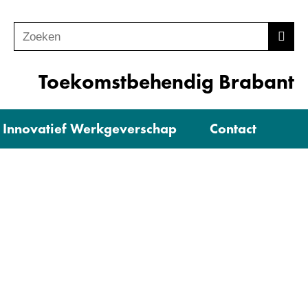
Zoeken
Z
Zoek
o
e
Toekomstbehendig Brabant
k
e
Innovatief Werkgeverschap
Contact
n