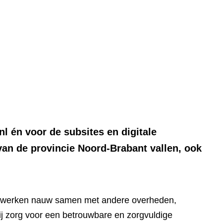
Ga
naar
e)
de
inhoud
nl én voor de subsites en digitale
van de provincie Noord-Brabant vallen, ook
ij werken nauw samen met andere overheden,
bij zorg voor een betrouwbare en zorgvuldige