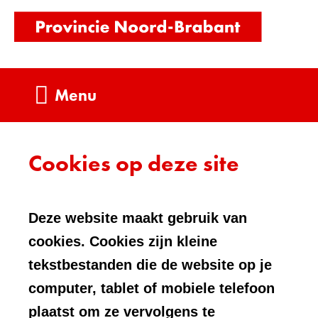
Ga
(naar
naar
homepag
de
inhoud
Uitklappen
Menu
Cookies op deze site
Deze website maakt gebruik van
cookies. Cookies zijn kleine
tekstbestanden die de website op je
computer, tablet of mobiele telefoon
plaatst om ze vervolgens te