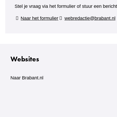
Stel je vraag via het formulier of stuur een beric
(verwijst
Naar het formulier
webredactie@brabant.nl
naar
een
andere
website)
Websites
Naar Brabant.nl