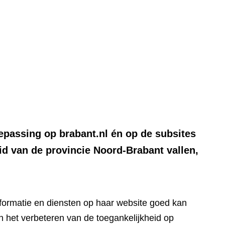
Ga
naar
e)
de
inhoud
oepassing op brabant.nl én op de subsites
id van de provincie Noord-Brabant vallen,
nformatie en diensten op haar website goed kan
 het verbeteren van de toegankelijkheid op