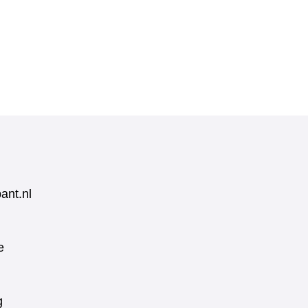
ant.nl
e
g