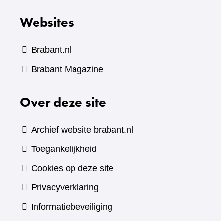
Websites
Brabant.nl
(verwijst
Brabant Magazine
naar
Over deze site
een
andere
website)
Archief website brabant.nl
Toegankelijkheid
Cookies op deze site
Privacyverklaring
Informatiebeveiliging