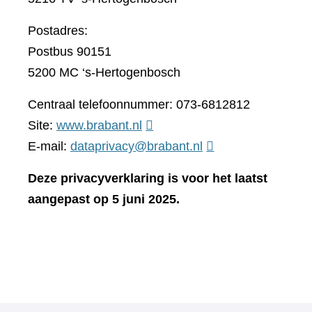
Postadres:
Postbus 90151
5200 MC ‘s-Hertogenbosch
Centraal telefoonnummer: 073-6812812
(verwijst
Site:
www.brabant.nl
naar
E-mail:
dataprivacy@brabant.nl
een
Deze privacyverklaring is voor het laatst
andere
aangepast op 5 juni 2025.
website)