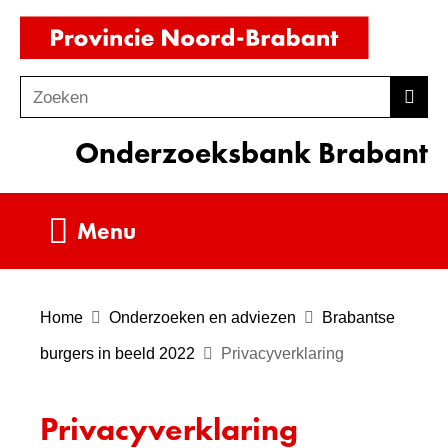
Ga
(naar
naar
homepag
de
Zoeken
Z
Zoek
inhoud
o
Onderzoeksbank Brabant
e
k
e
Uitklappen
Menu
n
Home
Onderzoeken en adviezen
Brabantse
burgers in beeld 2022
Privacyverklaring
Privacyverklaring