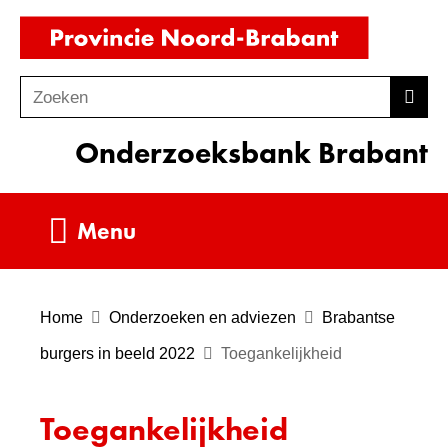
Ga
(naar
naar
homepag
de
Zoeken
Z
Zoek
inhoud
o
Onderzoeksbank Brabant
e
k
e
Uitklappen
Menu
n
Home
Onderzoeken en adviezen
Brabantse
burgers in beeld 2022
Toegankelijkheid
Toegankelijkheid