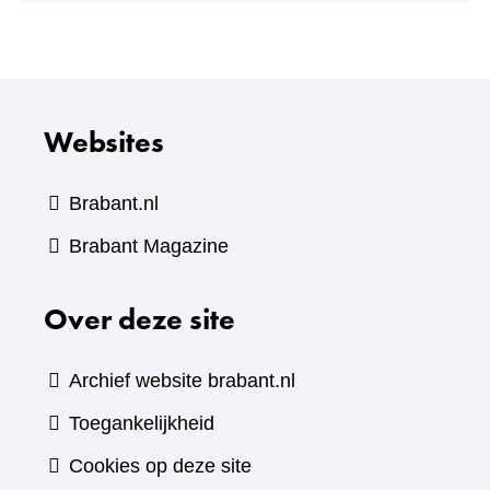
andere
website)
Websites
Brabant.nl
(verwijst
Brabant Magazine
naar
Over deze site
een
andere
website)
Archief website brabant.nl
Toegankelijkheid
Cookies op deze site