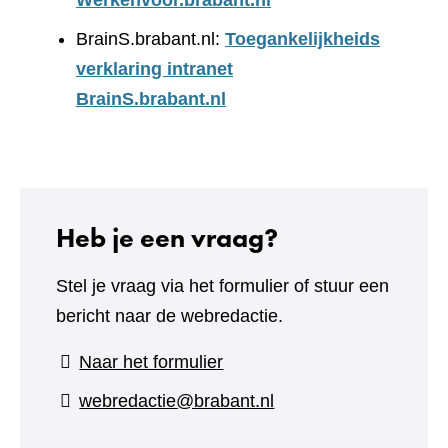
Werkenvoor.brabant.nl
BrainS.brabant.nl:
Toegankelijkheids
verklaring intranet
BrainS.brabant.nl
Heb je een vraag?
Stel je vraag via het formulier of stuur een
bericht naar de webredactie.
(verwijst
Naar het formulier
naar
webredactie@brabant.nl
een